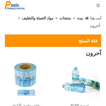
أنت هنا:
بيت
»
منتجات
»
مواد التعبئة والتغليف
»
آحرون
فئة المنتج
آحرون
تسمية BOPP
تقلص ملصق الأكمام