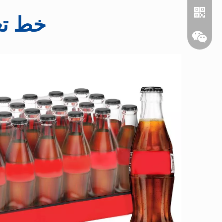
خط تع
واتساب
ويشات