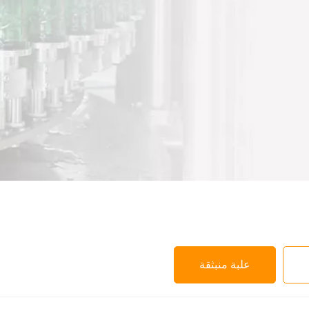
علبة منبثقة