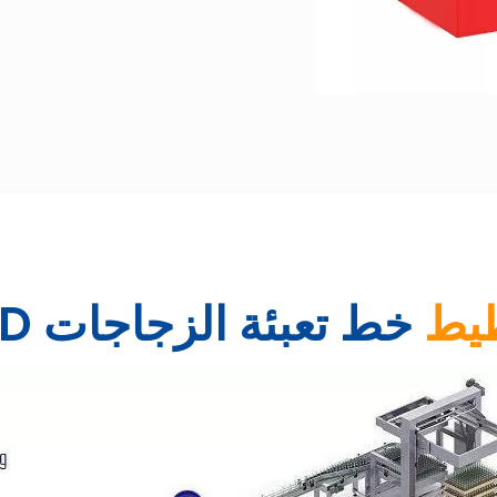
يط
خط تعبئة الزجاجات CSD