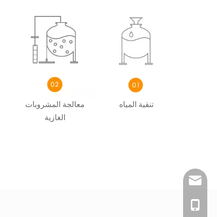
تنقية المياه
معالجة المشروبات
الغازية
sales@pestopa
0086-181519954