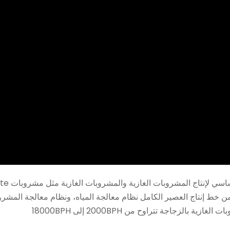
خط إنتاج العصير الكامل نظام معالجة المياه، ونظام معالجة المشروبات
الزجاجة تتراوح من 2000BPH إلى 18000BPH