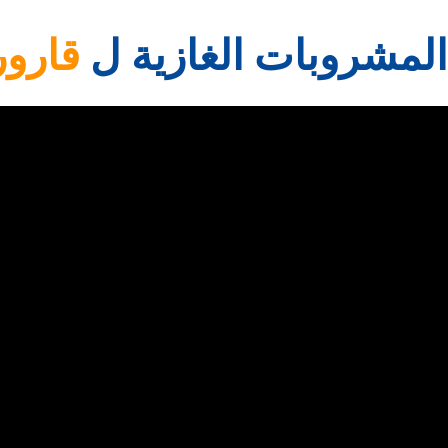
المشروبات الغازية ل
قارور