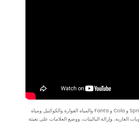
يستخدم خط تعبئة المشروبات الغازية للزجاجات بشكل أساسي لإنتاج المشروبات الغازية والمشروبات الغازية مثل مشروبات Sprite و Cola و Fanta والمياه الفوارة والكوكتيل ومياه
 الغازية، وإزالة الباليتات، ووضع العلامات على تعبئة