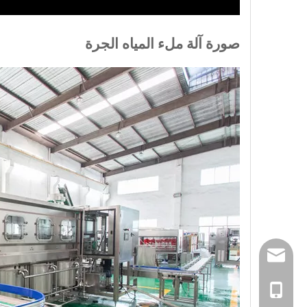
صورة آلة ملء المياه الجرة
sales@pestopa
0086-181519954