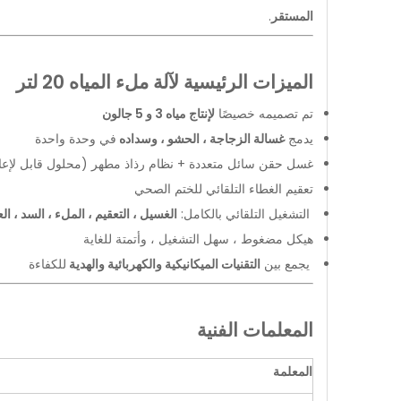
المستقر
.
الميزات الرئيسية لآلة ملء المياه 20 لتر
تم تصميمه خصيصًا
لإنتاج مياه 3 و 5 جالون
يدمج
غسالة الزجاجة ، الحشو ، وسداده
في وحدة واحدة
غسل حقن سائل متعددة + نظام رذاذ مطهر (محلول قابل لإعاد
تعقيم الغطاء التلقائي للختم الصحي
التشغيل التلقائي بالكامل:
الغسيل ، التعقيم ، الملء ، السد ، الع
هيكل مضغوط ، سهل التشغيل ، وأتمتة للغاية
يجمع بين
التقنيات الميكانيكية والكهربائية والهدية
للكفاءة
المعلمات الفنية
المعلمة