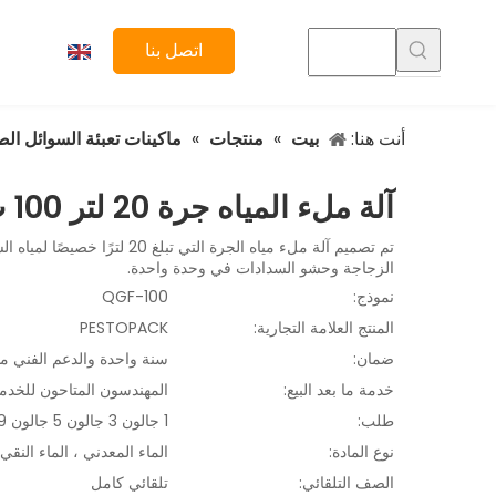
اتصل بنا
أنت هنا:
بيت
»
منتجات
»
ماكينات تعبئة السوائل الص
آلة ملء المياه جرة 20 لتر 100 ب في الساعة
الزجاجة وحشو السدادات في وحدة واحدة.
نموذج:
QGF-100
المنتج العلامة التجارية:
PESTOPACK
ضمان:
سنة واحدة والدعم الفني مد
خدمة ما بعد البيع:
المهندسون المتاحون للخدم
طلب:
1 جالون 3 جالون 5 جالون 19 لتر 20 لتر
نوع المادة:
الماء المعدني ، الماء النقي
الصف التلقائي:
تلقائي كامل