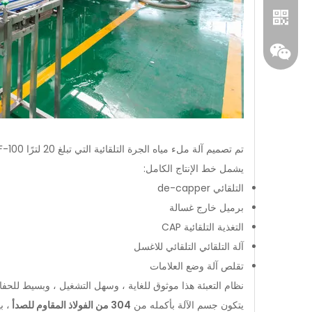
تم تصميم آلة ملء مياه الجرة التلقائية التي تبلغ 20 لترًا QGF-100 خصيصًا لمياه
يشمل خط الإنتاج الكامل:
واتساب
التلقائي de-capper
برميل خارج غسالة
ويشات
التغذية التلقائية CAP
آلة التلقائي التلقائي للاغسل
تقلص آلة وضع العلامات
نظام التعبئة هذا موثوق للغاية ، وسهل التشغيل ، وبسيط للحفاظ
يتكون جسم الآلة بأكمله من
304 من الفولاذ المقاوم للصدأ
، ب