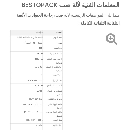
المعلمات الفنية لآلة صب BESTOPACK
فيما يلي المواصفات الرئيسية لآلة
صب زجاجة الحيوانات الأليفة
التلقائية التلقائية الكاملة
:
المعلمة
مواصفة
اسم الجهاز
آلة صب الزجاجة التلقائية الكاملة
نموذج
PT-5000 (4 تجويف)
قوة التثبيت
40T
السكتة الدماغية
125mm
الأعلى. تمدد السكتة
400mm
الدماغية
زجاجة تتحرك السكتة
0-50 مم
الدماغية
رقم التجويف
4
سعة الإخراج
4000-5000 BPH
الأعلى. سمك العفن
300mm
المسافة بين قضبان
100 مم
التعادل
حجم لوحة القالب
670 × 650mm
ضاغط الهواء عالي
4.8m³/min - 3.0mpa
الضغط
ضاغط الهواء منخفض
1.6m³/min - 1.0mpa
الضغط
معيار الجهد
380V / 3PH / 50Hz
منطقة التدفئة
4 أقسام