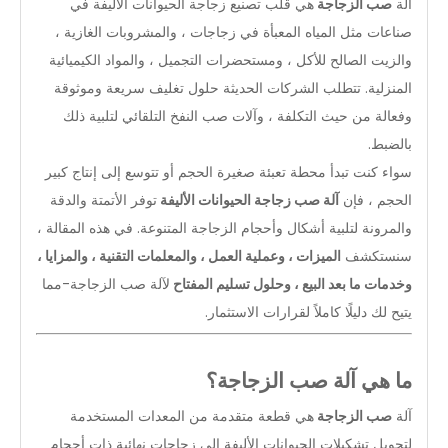
آلة
صب الزجاجة
هي قلب تصنيع زجاجة الحيوانات الأليفة في
صناعات مثل المياه المعبأة في زجاجات ، والمشروبات الغازية ،
والزيت الصالح للأكل ، ومستحضرات التجميل ، والمواد الكيميائية
المنزلية. تتطلب الشركات الحديثة حلول تغليف سريعة وموثوقة
وفعالة من حيث التكلفة ، وآلات صب النفخ التلقائي لتلبية ذلك
بالضبط.
سواء كنت تبدأ محطة تعبئة صغيرة الحجم أو تتوسع إلى إنتاج كبير
الحجم ، فإن
آلة صب زجاجة الحيوانات الأليفة
توفر الأتمتة والدقة
والمرونة لتلبية أشكال وأحجام الزجاجة المتنوعة. في هذه المقالة ،
سنستكشف
الميزات ، وعملية العمل ، والمعلمات التقنية ، والمزايا ،
وخدمات ما بعد البيع ، وحلول تسليم المفتاح
لآلة صب الزجاجة-مما
يتيح لك دليلًا كاملاً لقرارات الاستثمار.
ما هي آلة صب الزجاجة؟
آلة
صب الزجاجة
هي قطعة متقدمة من المعدات المستخدمة
لتحويل تشكيلات الحيوانات الأليفة إلى زجاجات نهائية ذات أحجام