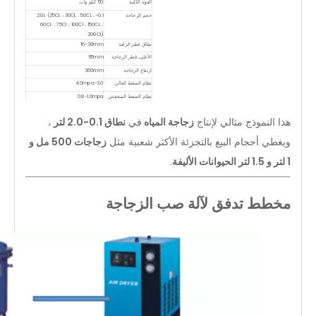
القوة الكلية
50 كيلو وات
حجم الزجاجة
0.1–2.0L (25CL ، 30CL ، 50CL ،
60CL ، 75Cl ، 100Cl ، 150CL ،
200Cl)
نطاق قطر الرقبة
16-38mm
الأعلى. قطر الزجاجة
115mm
ارتفاع الزجاجة
360mm
نظام الضغط العالي
3.0–4.0mpa
نظام الضغط المنخفض
0.8-1.0mpa
حجم الآلة
355 × 160 × 200 سم
هذا النموذج مثالي لإنتاج
زجاجة المياه
في
نطاق 0.1-2.0 لتر
،
حجم الحمل التلقائي
110 × 120 × 220 سم
وزن صافي
3.8T
ويغطي أحجام البيع بالتجزئة الأكثر شعبية مثل
زجاجات 500 مل و
1 لتر و 1.5 لتر الحيوانات الأليفة
.
مخطط تدفق لآلة صب الزجاجة