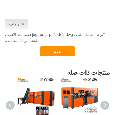
اختر ملف
*يرجى تحميل ملفات jpg، png، pdf، dxf، dwg فقط.الحد الأقصى
للحجم هو 25 ميغابايت.
يُقدِّم
منتجات ذات صله