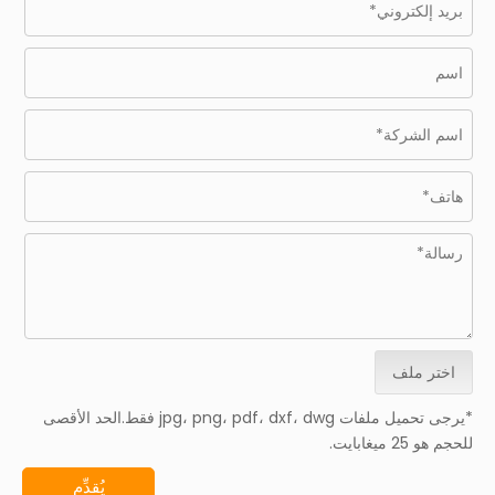
اختر ملف
*يرجى تحميل ملفات jpg، png، pdf، dxf، dwg فقط.الحد الأقصى
للحجم هو 25 ميغابايت.
يُقدِّم