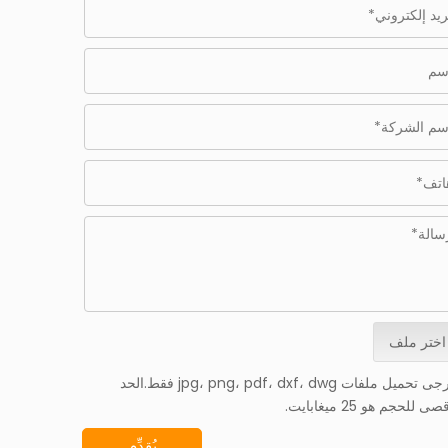
اختر ملف
*يرجى تحميل ملفات jpg، png، pdf، dxf، dwg فقط.الحد
صى للحجم هو 25 ميغابايت.
يُقدِّم