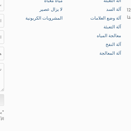
آله التعبئة
مياه معبأة
آلة السد
لا يزال عصير
الشركة المصنعة لآلات تعبئة السوائل المبتكرة لأكثر من 12
ًا
آلة وضع العلامات
المشروبات الكربونية
آلة التعبئة
معالجة المياه
آلة النفخ
آلة المعالجة
الأق