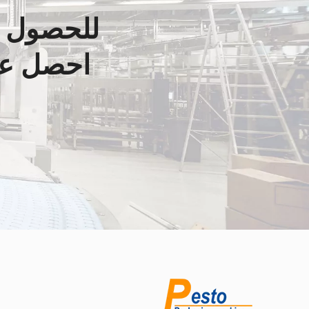
للحصول ع
احصل عل
واتساب
ويشات