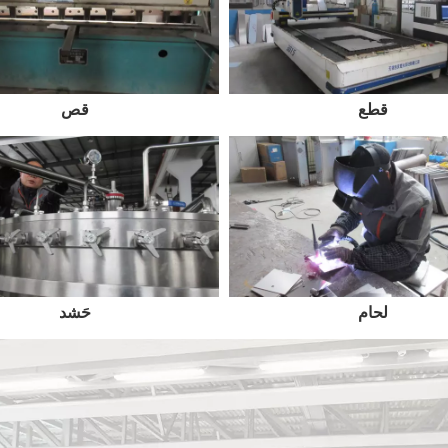
قطع
قص
لحام
حَشد