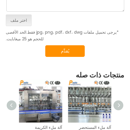
اختر ملف
*يرجى تحميل ملفات jpg، png، pdf، dxf، dwg فقط.الحد الأقصى
للحجم هو 25 ميغابايت.
يُقدِّم
منتجات ذات صله
آلة ملء المستحضر
آلة ملء الكريمة