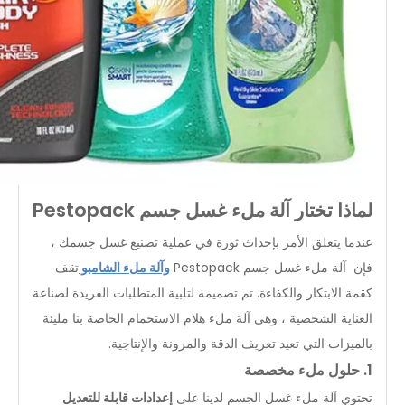
لماذا تختار آلة ملء غسل جسم Pestopack
عندما يتعلق الأمر بإحداث ثورة في عملية تصنيع غسل جسمك ،
فإن آلة ملء غسل جسم Pestopack
وآلة ملء الشامبو
تقف
كقمة الابتكار والكفاءة. تم تصميمه لتلبية المتطلبات الفريدة لصناعة
العناية الشخصية ، وهي آلة ملء هلام الاستحمام الخاصة بنا مليئة
بالميزات التي تعيد تعريف الدقة والمرونة والإنتاجية.
1. حلول ملء مخصصة
تحتوي آلة ملء غسل الجسم لدينا على
إعدادات قابلة للتعديل