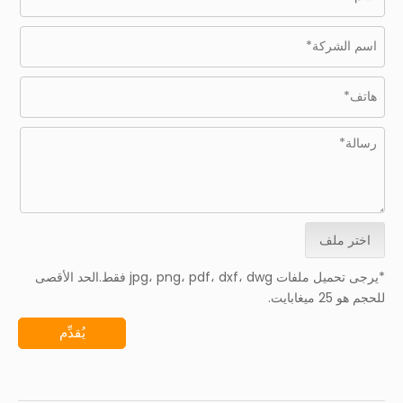
اختر ملف
*يرجى تحميل ملفات jpg، png، pdf، dxf، dwg فقط.الحد الأقصى
للحجم هو 25 ميغابايت.
يُقدِّم