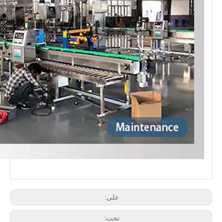
على:
تحت: