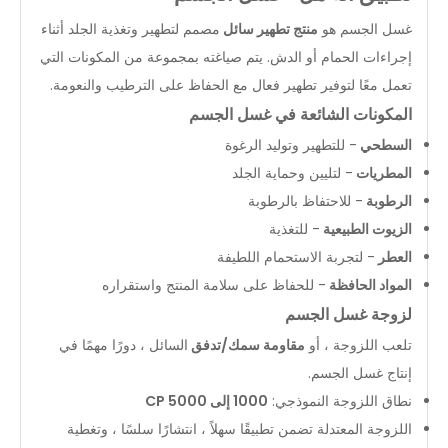
غسل الجسم هو
منتج تطهير سائل
مصمم لتطهير وتغذية الجلد أثناء
إجراءات الحمام أو الدش. يتم صياغته بمجموعة من المكونات التي
تعمل معًا لتوفير تطهير فعال مع الحفاظ على الترطيب والنعومة.
المكونات الشائعة في غسل الجسم
السطحي
- للتطهير وتوليد الرغوة
المطريات
- لتليين وحماية الجلد
الرطوبة
- للاحتفاظ بالرطوبة
الزيوت الطبيعية
- للتغذية
العطر
- لتجربة الاستحمام اللطيفة
المواد الحافظة
- للحفاظ على سلامة المنتج واستقراره
لزوجة غسل الجسم
تلعب اللزوجة ، أو
مقاومة سمك/تدفق
السائل ، دورًا مهمًا في
إنتاج غسل الجسم.
نطاق اللزوجة النموذجي:
1000 إلى 5000 CP
اللزوجة المعتدلة تضمن تطبيقًا سهلاً ، انتشارًا سلسًا ، وتغطية