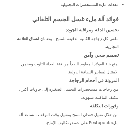
-
1600
معدات ملء المستحضرات التجميلية
3kw
2000*1300*2350
6
Z
نقطة في
-
الساعة
6
S
فوائد آلة ملء غسل الجسم التلقائي
تحسين الدقة ومراقبة الجودة
تتلقى كل زجاجة الكمية الدقيقة للمنتج ، وضمان
اتساق العلامة
التجارية
.
تصميم صحي وآمن
يمنع بناء الفولاذ المقاوم للصدأ من فئة الغذاء التلوث ويضمن
الامتثال لمعايير النظافة الدولية.
المرونة في أحجام الزجاجة
من زجاجات مستحضرات التجميل الصغيرة إلى حاويات أكبر ،
تتكيف الماكينة بسهولة.
وفورات التكلفة
من خلال تقليل فقدان المنتج وتقليل وقت التوقف ، تساعد آلة
ملء Pestopack على خفض تكاليف الإنتاج.