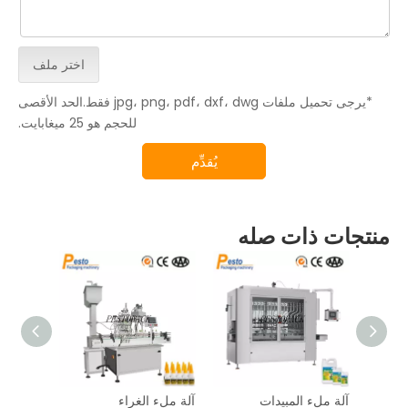
اختر ملف
*يرجى تحميل ملفات jpg، png، pdf، dxf، dwg فقط.الحد الأقصى
للحجم هو 25 ميغابايت.
يُقدِّم
منتجات ذات صله
قائية
آلة ملء المبيدات
آلة ملء الغراء