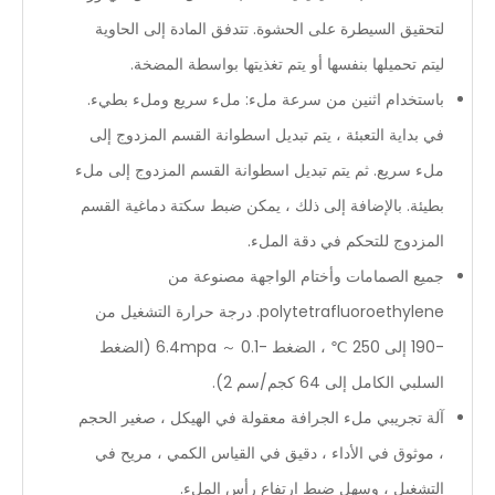
لتحقيق السيطرة على الحشوة. تتدفق المادة إلى الحاوية
ليتم تحميلها بنفسها أو يتم تغذيتها بواسطة المضخة.
باستخدام اثنين من سرعة ملء: ملء سريع وملء بطيء.
في بداية التعبئة ، يتم تبديل اسطوانة القسم المزدوج إلى
ملء سريع. ثم يتم تبديل اسطوانة القسم المزدوج إلى ملء
بطيئة. بالإضافة إلى ذلك ، يمكن ضبط سكتة دماغية القسم
المزدوج للتحكم في دقة الملء.
جميع الصمامات وأختام الواجهة مصنوعة من
polytetrafluoroethylene. درجة حرارة التشغيل من
-190 إلى 250 ℃ ، الضغط -0.1 ～ 6.4mpa (الضغط
السلبي الكامل إلى 64 كجم/سم 2).
آلة تجريبي ملء الجرافة معقولة في الهيكل ، صغير الحجم
، موثوق في الأداء ، دقيق في القياس الكمي ، مريح في
التشغيل ، وسهل ضبط ارتفاع رأس الملء.