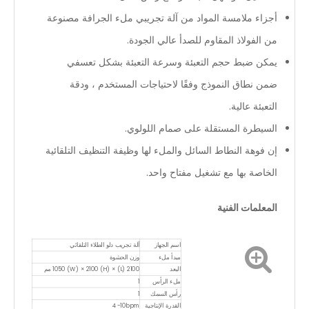
أجزاء ملامسة المواد من آلة تجريبي ملء الجرافة مصنوعة
من الفولاذ المقاوم للصدأ عالي الجودة.
يمكن ضبط حجم التعبئة وسرعة التعبئة بشكل تعسفي
ضمن نطاق النموذج وفقًا لاحتياجات المستخدم ، ودقة
التعبئة عالية.
السيطرة المستقلة على صمام اللولوي.
إن فوهة النطاط السائل والملء لها وظيفة التنظيف التلقائية
الخاصة بها مع تشغيل مفتاح واحد.
المعلمات الفنية
اسم الجهاز
آلة تجريب دلو الطلاء التلقائي
مبدأ ملء
وزن الحشوة
البعد
2100 (L) × 1050 (W) × 2100 (H) مم
ملء الرأس
1
رأس السمك
1
القدرة الإنتاجية
4-10bpm