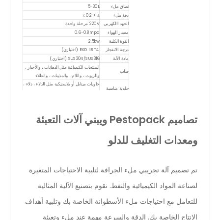
نطاق ملء
5-30L
دقة ملء
≤ ± 0.2 ٪
الجهد االكهربى
220V مرحلة واحدة
مصدر الهواء
0.6-0.8mpa
القوة الكلية
2.5kw
درجة الانفجار
EXD IIB T4 (اختياري)
مادة الآلة
SUS304/SUS316 (اختياري)
المنتجات الكيميائية مثل الدهانات ، والأحبار ،
طلب
والزيوت ، واللام ، والمذيبات ، والطلاء
حاويات ميتايل أو بلاستيكية مثل الدلاء ، دلاء ،
حاوية مناسبة
علب ، جيريكان ، البراميل ، الطبول
تصاميم Pestopack ويبني آلات التعبئة
ومعدات التغليف للدلو
تم تصميم آلة تجريبي ملء الجرافة لتلبية الاحتياجات المتغيرة
لصناعة المواد الكيميائية والنفط. نقوم بتصنيع الآلية المثالية
للتعامل مع احتياجات ملء الأسطوانة الخاصة بك وتلبية أهداف
الإنتاج الخاصة بك. الدقة والسرعة مهمة عند ملء وتعبئة