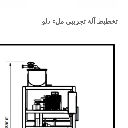
تخطيط آلة تجريبي ملء دلو