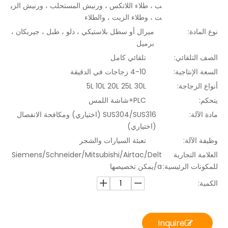
ب ، طلاء اللاتكس ، ورنيش المستحلب ، ورنيش الزي
ت ، وطلاء الزيت ، والطلاء
نوع المادة:
ميرال أو سطل بلاستيكي ، دلو ، طبل ، جيريكان ،
برميل
الصف التلقائي:
تلقائي كامل
السعة الإنتاجية:
4-10 زجاجات في الدقيقة
أنواع الزجاجة:
5L 10L 20L 25L 30L
يتحكم:
PLC+شاشة اللمس
مادة الآلة:
SUS304/SUS316 (اختياري) ومكافحة الانفصال
(اختياري)
وظيفة الآلة:
تعبئة السيارات والشجر
العلامة التجارية
Siemens/Schneider/Mitsubishi/Airtac/Delt
للمكونات الرئيسية:
a/يمكن تخصيصها
الكمية:
Inquire