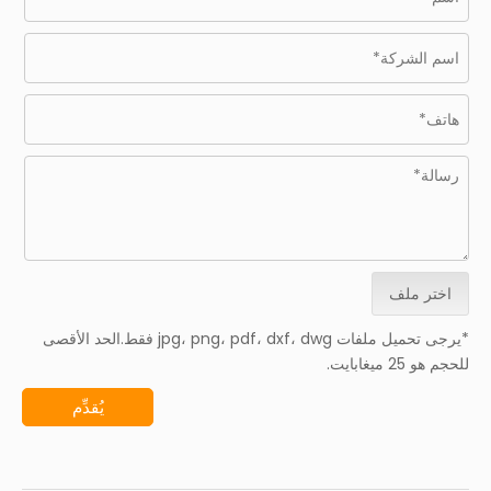
اختر ملف
*يرجى تحميل ملفات jpg، png، pdf، dxf، dwg فقط.الحد الأقصى
للحجم هو 25 ميغابايت.
يُقدِّم