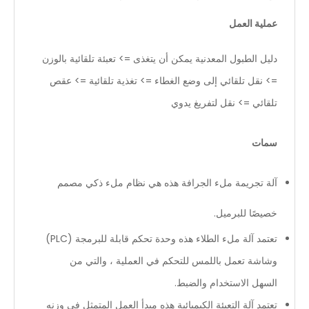
عملية العمل
دليل الطبول المعدنية يمكن أن يتغذى => تعبئة تلقائية بالوزن
=> نقل تلقائي إلى وضع الغطاء => تغذية تلقائية => عقص
تلقائي => نقل لتفريغ يدوي
سمات
آلة تجريمة ملء الجرافة هذه هي نظام ملء ذكي مصمم
خصيصًا للبرميل.
تعتمد آلة ملء الطلاء هذه وحدة تحكم قابلة للبرمجة (PLC)
وشاشة تعمل باللمس للتحكم في العملية ، والتي من
السهل الاستخدام والضبط.
تعتمد آلة التعبئة الكيميائية هذه مبدأ العمل المتمثل في وزنه