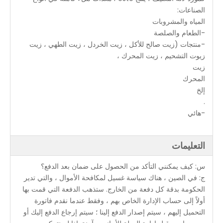
الصناعات:
المياه والمشروبات
-الطعام والصلصة
-منتجات (زيت صالح للأكل ، زيت الخردل ، زيت الطهي ، زيت
زيوت التشحيم ، زيت المحرك ،
زيت
المحرك
إلخ
.
-هائي
التعليمات
س: كيف يمكنني التأكد من الحصول على ضمان بعد الدفع؟
ج: في الصين ، هناك سياسة غسيل لمكافحة الأموال ، والتي تدير
الحكومة بدقة كل دفعة من الخارج. ستذهب الدفعة التي قمت بها
أولاً إلى حساب الإدارة الخاص بهم ، وفقط عندما نقدم فاتورة
التحميل إليهم ، سيتم إصدار الدفع إلينا ؛ سيتم إرجاع الدفع إليك أو