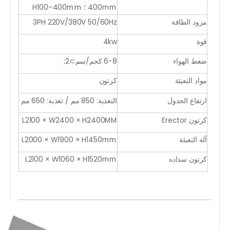
400mm ؛ H100–400mm
مزود الطاقة
3PH 220V/380V 50/60Hz
قوة
4kw
ضغط الهواء
6-8 كجم/سم⊃2;
مواد التعبئة
كرتون
ارتفاع الجدول
التغذية: 850 مم / تغذية: 650 مم
كرتون Erector
L2100 × W2400 × H2400MM
آلة التعبئة
L2000 × W1900 × H1450mm
كرتون سداده
L2100 × W1060 × H1520mm