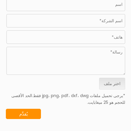
اختر ملف
*يرجى تحميل ملفات jpg، png، pdf، dxf، dwg فقط.الحد الأقصى
للحجم هو 25 ميغابايت.
يُقدِّم