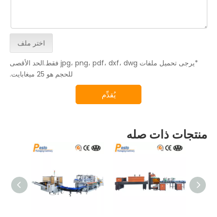
اختر ملف
*يرجى تحميل ملفات jpg، png، pdf، dxf، dwg فقط.الحد الأقصى
للحجم هو 25 ميغابايت.
يُقدِّم
منتجات ذات صله