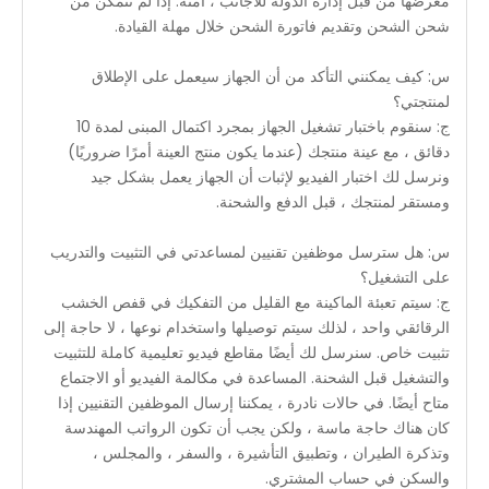
معرضها من قبل إدارة الدولة للأجانب ، آمنة. إذا لم نتمكن من
شحن الشحن وتقديم فاتورة الشحن خلال مهلة القيادة.
س: كيف يمكنني التأكد من أن الجهاز سيعمل على الإطلاق
لمنتجتي؟
ج: سنقوم باختبار تشغيل الجهاز بمجرد اكتمال المبنى لمدة 10
دقائق ، مع عينة منتجك (عندما يكون منتج العينة أمرًا ضروريًا)
ونرسل لك اختبار الفيديو لإثبات أن الجهاز يعمل بشكل جيد
ومستقر لمنتجك ، قبل الدفع والشحنة.
س: هل سترسل موظفين تقنيين لمساعدتي في التثبيت والتدريب
على التشغيل؟
ج: سيتم تعبئة الماكينة مع القليل من التفكيك في قفص الخشب
الرقائقي واحد ، لذلك سيتم توصيلها واستخدام نوعها ، لا حاجة إلى
تثبيت خاص. سنرسل لك أيضًا مقاطع فيديو تعليمية كاملة للتثبيت
والتشغيل قبل الشحنة. المساعدة في مكالمة الفيديو أو الاجتماع
متاح أيضًا. في حالات نادرة ، يمكننا إرسال الموظفين التقنيين إذا
كان هناك حاجة ماسة ، ولكن يجب أن تكون الرواتب المهندسة
وتذكرة الطيران ، وتطبيق التأشيرة ، والسفر ، والمجلس ،
والسكن في حساب المشتري.