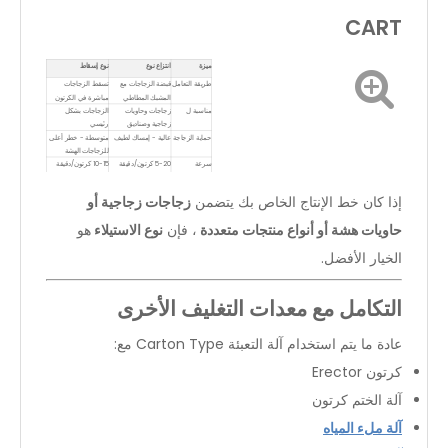
CART
ميزة
انتزاع نوع
نوع إسقاط
طريقة التعامل
قبضة الزجاجات مع
تسقط الزجاجات
المشبك المطاطي
مباشرة في الكرتون
مناسبة ل
زجاجات وحاويات
الزجاجات بشكل
زجاجية وصناديق
رئيسي
حماية الزجاجة
عالية - إمساك لطيف
متوسطة - خطر أعلى
للزجاجات الهشة
سرعة
5-20 كرتون/دقيقة
10-15 كرتون/دقيقة
المرونة
مرن للغاية ، يعمل مع
يقتصر أكثر على
زجاجات على شكل
الزجاجات القياسية
إذا كان خط الإنتاج الخاص بك يتضمن
زجاجات زجاجية أو
حاويات هشة أو أنواع منتجات متعددة
، فإن
نوع الاستيلاء
هو
الخيار الأفضل.
التكامل مع معدات التغليف الأخرى
عادة ما يتم استخدام آلة التعبئة Carton Type مع:
كرتون Erector
آلة الختم كرتون
آلة ملء المياه