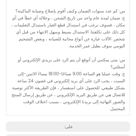
س: كم عدد سنوات الضمان وكيف أقوم بإصلاح وصيانة الماكينة؟
ج: ضمان لمدة عام واحد من تاريخ الشحن ، وخلاله أي خطأ في أي
مكان ، فسوف نرغب في استبدال قطع الغيار باستبدال التعليمات ،
كل ذلك على تكلفتنا. الاستبدال بسيط وسهل الانتهاء من قبل أي
شخص. الآلات عبارة عن أنواع مجانية للصيانة ، وبعض التشحيم
اليومي سوف يطيل عمر الخدمة.
س: متى يمكنني أن أتوقع أن يتم الرد على بريدي الإلكتروني أو
أسئلتي؟
ج: وقت عملنا هو الساعة 9:00 صباحًا-18:00 مساءً الاثنين-إلى
السبت ، يجب الرد على أي بريد إلكتروني في غضون 24 ساعة
بشكل طبيعي. للحصول على استفسار ، فإن الطريقة الأكثر توصية
للاتصال هي عن طريق البريد الإلكتروني ، عن طريق إرسال المنتج
والصور النهائية إلى بريدنا الإلكتروني ، بسبب اختلاف الوقت
المحتمل.
على: