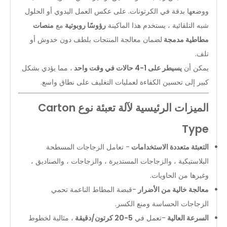
ووضعها بدقة في الكرتونات. على عكس العمل اليدوي أو الحلول
شبه التلقائية ، يستخدم هذا الماكينة
رؤوسًا روبوتية
مع
منصات
مطاطية مدمجة
لضمان معالجة المنتجات بلطف دون خدوش أو
تلف.
يمكن أن
يسيطر على 1-4 حالات في وقت واحد
، مما يؤدي بشكل
كبير إلى تحسين الكفاءة لعمليات التغليف على نطاق واسع.
الميزات الرئيسية لآلة تعبئة نوع Carton
Type
التعبئة متعددة الاستخدامات
- تعامل الزجاجات المسطحة
البلاستيكية ، والزجاجات المستديرة ، والزجاجات ، والصناديق ،
وغيرها من الحاويات.
معالجة خالية من الأضرار
-قبضة المطاط الناعمة تحمي
الزجاجات الحساسة ومنع الكسر.
السرعة العالية
-تعمل في
5-20 كرتون/دقيقة
، مثالية لخطوط