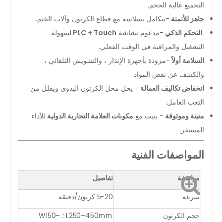
التجميع عالية الحجم.
جاهز للأتمتة
-يتكامل بسلاسة مع قطاع الكرتون وآلات الختم.
التحكم الذكي
-مدعوم بشاشة
PLC + Touch
لسهولة
التشغيل والمراقبة في الوقت الفعلي.
السلامة أولاً
-مزودة بأجهزة الإنذار ، والتشويش التلقائي ،
والكشف عن نقص المواد.
انخفاض تكاليف العمالة
- يحل محل الكرتون اليدوي ويقلل من
التعب العامل.
متينة وموثوقة
- بنيت مع
مكونات العلامة التجارية الدولية
للأداء
المستقر.
المواصفات الفنية
مواصفة
تفاصيل
سرعة
5-20 كرتون/دقيقة
حجم الكرتون
L250–450mm ؛ W150–