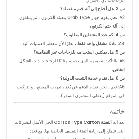
الزجاجات دون أضرار.
س 3: هل أحتاج إلى آلة ختم منفصلة؟
A3: نعم. يقوم جهاز Grab Type بتعبئة الكرتون ، ثم ينتقلون
إلى
آلة ختم الكرتون
.
س 4: كم عدد المشغلين المطلوب؟
A4: عادةً
مشغل واحد فقط
، نظرًا لأن معظم العمليات آلية.
س 5: هل يمكنني استخدامه للزجاجات غير النظامية؟
A5: بالتأكيد. تصميمه الذي يجعله مثاليًا
للزجاجات ذات الشكل
الخاص
.
س 6: هل تقدم خدمة التثبيت الدولية؟
A6: نعم ، نحن نقدم
الدعم عن بُعد
، تدريب المصنع ، والتركيب
في الموقع (يغطي المشتري السفر).
خاتمة
تعد آلة
التعبئة Carton Type Carton
الحل الأمثل للشركات
التي تتطلع إلى زيادة أتمتة التغليف الخاصة بها. مع
تعدد