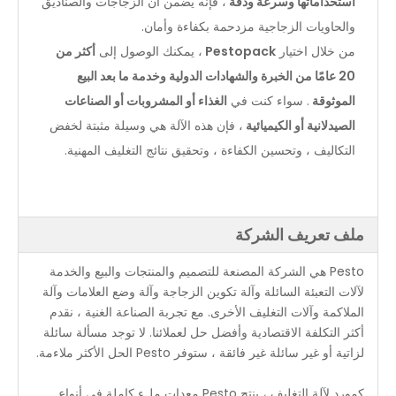
استخداماتها وسرعة ودقة
، فإنه يضمن أن الزجاجات والصناديق
والحاويات الزجاجية مزدحمة بكفاءة وأمان.
من خلال اختيار
Pestopack
، يمكنك الوصول إلى
أكثر من
20 عامًا من الخبرة والشهادات الدولية وخدمة ما بعد البيع
الموثوقة
. سواء كنت في
الغذاء أو المشروبات أو الصناعات
الصيدلانية أو الكيميائية
، فإن هذه الآلة هي وسيلة مثبتة لخفض
التكاليف ، وتحسين الكفاءة ، وتحقيق نتائج التغليف المهنية.
ملف تعريف الشركة
Pesto هي الشركة المصنعة للتصميم والمنتجات والبيع والخدمة
لآلات التعبئة السائلة وآلة تكوين الزجاجة وآلة وضع العلامات وآلة
الملاكمة وآلات التغليف الأخرى. مع تجربة الصناعة الغنية ، نقدم
أكثر التكلفة الاقتصادية وأفضل حل لعملائنا. لا توجد مسألة سائلة
لزاتية أو غير سائلة غير فائقة ، ستوفر Pesto الحل الأكثر ملاءمة.
كمورد لآلة التغليف ، ينتج Pesto معدات ملء كاملة في أنواع