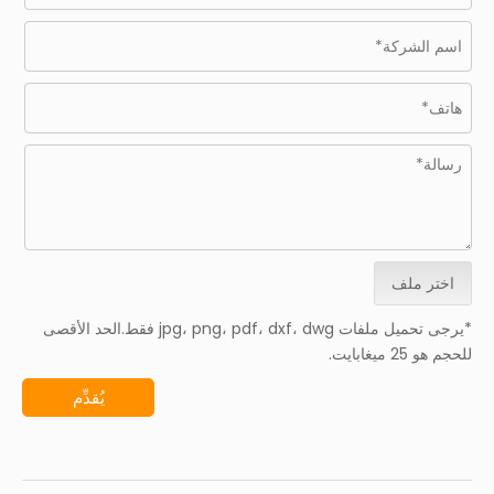
اختر ملف
*يرجى تحميل ملفات jpg، png، pdf، dxf، dwg فقط.الحد الأقصى
للحجم هو 25 ميغابايت.
يُقدِّم