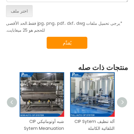
اختر ملف
*يرجى تحميل ملفات jpg، png، pdf، dxf، dwg فقط.الحد الأقصى
للحجم هو 25 ميغابايت.
يُقدِّم
منتجات ذات صله
حة UHT
آلة تنظيف CIP Sytem
شبه أوتوماتيكي CIP
التلقائية الكاملة
Sytem Meanuation