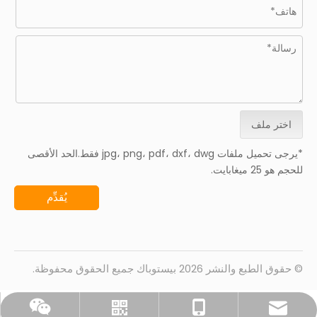
اختر ملف
*يرجى تحميل ملفات jpg، png، pdf، dxf، dwg فقط.الحد الأقصى
للحجم هو 25 ميغابايت.
يُقدِّم
© حقوق الطبع والنشر
2026
بيستوباك جميع الحقوق محفوظة.
ويشات
واتساب
0086-18151995436
sales@pestopack.com