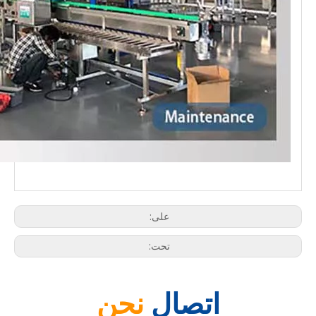
على:
تحت:
اتصال
نحن