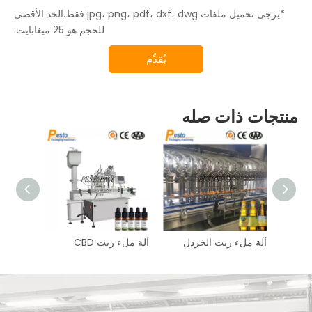
*يرجى تحميل ملفات jpg، png، pdf، dxf، dwg فقط.الحد الأقصى
للحجم هو 25 ميغابايت.
يُقدِّم
منتجات ذات صله
لهند
آلة ملء زيت الخردل
آلة ملء زيت CBD