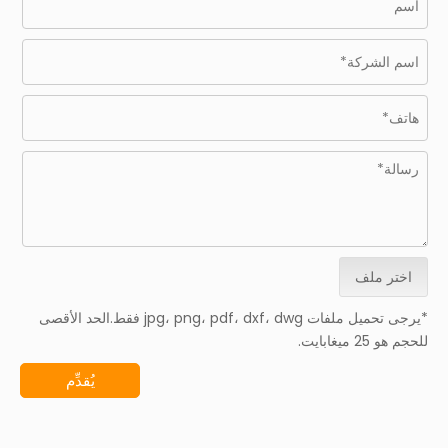
اختر ملف
*يرجى تحميل ملفات jpg، png، pdf، dxf، dwg فقط.الحد الأقصى
للحجم هو 25 ميغابايت.
يُقدِّم