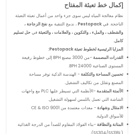
إكمال خط تعبئة المفتاح
نظام معالجة المياه ليس سوى جزء واحد من أعمال تعبئة التعبئة
الناجحة. في
Pestopack
، ندمج التنقية مع
نفخ الزجاجة ،
والشطف ، والملء ، والتكوين ، والعلامات ، والتعبئة
في
حل تسليم
كامل
.
المزايا الرئيسية لخطوط تعبئة Pestopack:
القدرات المصممة
-من 3000 مصنع BPH إلى خطوط رفيعة
المستوى الصناعية 24000 BPH.
تحسين المساحة والتكلفة
- الهندسة الذكية توفر مساحة
المصنع وتقلل من تكاليف التشغيل.
الأتمتة المتقدمة
-الأنظمة التي تسيطر عليها PLC مع واجهات
الشاشة التي تعمل باللمس لسهولة التشغيل.
الامتثال وشهادة
- معدات معتمدة من CE & ISO 9001
للأسواق الدولية.
المتانة والنظافة
-بناء الفولاذ المقاوم للصدأ من الدرجة الغذائية
(SS304/SS316L).