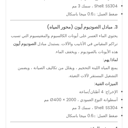
Shell: SS304 ، سمك 3 مم
ضغط العمل: ≤0.6 ميجا باسكال
3. مبادل الصوديوم أيون (محور المياه)
يحتوي الماء العسر على أيونات الكالسيوم والمغنيسيوم التي تسبب
تراكم المقياس في الأنابيب والآلات. يستبدل مبادل
الصوديوم أيون
هذه الأيونات بالصوديوم ، ويخفف الماء.
لماذا يهم:
يمنع المياه اللينة التحجيم ، ويقلل من تكاليف الصيانة ، ويضمن
التشغيل المستقر لآلات التعبئة.
الميزات الفنية:
الإخراج: 4 أطنان/ساعة
أسطوانة النوع العمودي ، Ø400 × 2000 مم
Shell: SS304 ، سمك 3 مم
ضغط العمل: ≤0.6 ميجا باسكال