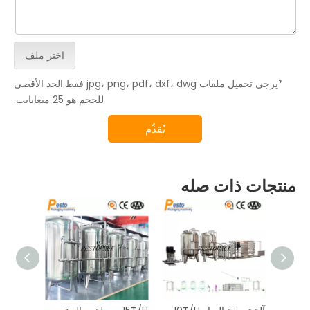
اختر ملف
*يرجى تحميل ملفات jpg، png، pdf، dxf، dwg فقط.الحد الأقصى
للحجم هو 25 ميغابايت.
يُقدِّم
منتجات ذات صله