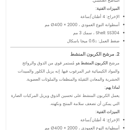
التناضح العكسي.
الميزات الفنية:
الإخراج: 4 أطنان/ساعة
أسطوانة النوع العمودي ، Ø400 × 2000 مم
Shell: SS304 ، سمك 3 مم
ضغط العمل: ≤0.6 ميجا باسكال
2. مرشح الكربون المنشط
مرشح
الكربون المنشط
هو مُستمر قوي من الذوق والروائح
والمواد الكيميائية غير المرغوب فيها. إنه يزيل الكلور والمبيدات
الحشرية والمعادن الثقيلة والمنظفات والملوثات العضوية.
لماذا يهم:
يعمل الكربون المنشط على تحسين الذوق ويزيل المركبات الضارة
التي يمكن أن تضعف سلامة المنتج ونكهته.
الميزات الفنية:
الإخراج: 4 أطنان/ساعة
أسطوانة النوع العمودي ، Ø400 × 2000 مم