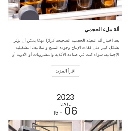
آلة ملء الحجمي
يعد اختيار آلة التعبئة الحجمية الصحيحة قرارًا مهمًا يمكن أن يؤثر
بشكل كبير على كفاءة الإنتاج وجودة المنتج والتكاليف التشغيلية
الإجمالية. سواء كنت في صناعة الأغذية والمشروبات أو الأدوية أو
مستحضرات التجميل أو المواد الكيميائية ، فإن آلة التعبئة
الصحيحة تضمن ملءًا دقيقًا ومتسقًا وفعالًا لمنتجاتك. سوف يسير
اقرأ المزيد
هذا الدليل الشامل عبر العوامل الأساسية التي يجب مراعاتها ،
وأنواع الآلات المتاحة ، ونطاقات الأسعار ، ونصائح لمساعدتك
على اتخاذ قرار مستنير. من خلال فهم تعقيدات آلات التعبئة
2023
الحجمية ، يمكنك اختيار حل يلبي احتياجاتك المحددة ويدعم نمو
ونجاح عملك.
DATE
06
- 15