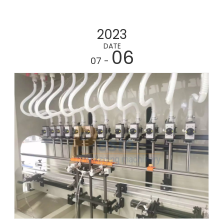
2023
DATE
06
- 07