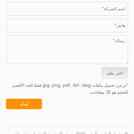
اختر ملف
*يرجى تحميل ملفات jpg، png، pdf، dxf، dwg فقط.الحد الأقصى
للحجم هو 25 ميغابايت.
يُقدِّم
© حقوق الطبع والنشر
2026
بيستوباك جميع الحقوق محفوظة.