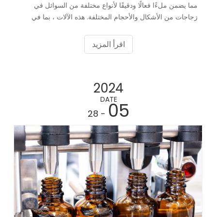
مما يضمن ملءًا فعالًا ودقيقًا لأنواع مختلفة من السوائل في
زجاجات من الأشكال والأحجام المختلفة. هذه الآلات ، بما في
ذلك آلة ملء الكريمة ، وآلة ملء الماء ، وآلة ملء الزيت وآلة
ملء الصلصة ، تساعد في الحفاظ على كفاءة الإنتاج. ومع ذلك ،
اقرأ المزيد
يمكنهم مواجهة مشكلات قد تعطل العمليات. تناقش هذه المقالة
المشكلات الشائعة وتوفر حلولًا للحفاظ على تشغيل آلات ملء
السائل بسلاسة.
2024
DATE
05
- 28