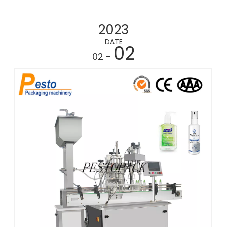
2023
DATE
02
- 02