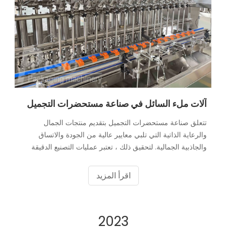
آلات ملء السائل في صناعة مستحضرات التجميل
تتعلق صناعة مستحضرات التجميل بتقديم منتجات الجمال
والرعاية الذاتية التي تلبي معايير عالية من الجودة والاتساق
والجاذبية الجمالية. لتحقيق ذلك ، تعتبر عمليات التصنيع الدقيقة
والفعالة ضرورية. تلعب آلات التعبئة السائلة دورًا محوريًا في
صناعة مستحضرات التجميل من خلال التأكد من أن المنتجات مثل
اقرأ المزيد
المستحضرات والكريمات والأمصال والعطور يتم ملؤها بدقة
ومتسقة في حاوياتها. في هذه المقالة ، سوف نتعمق في الدور
الحاسم لآلة التعبئة السائلة في إنتاج مستحضرات التجميل
2023
واستكشاف كيفية مساهمة في الحفاظ على جودة المنتج