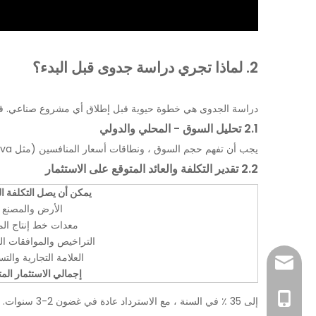
2. لماذا تجري دراسة جدوى قبل البدء؟
دراسة الجدوى هي خطوة حيوية قبل إطلاق أي مشروع صناعي. قبل 
2.1 تحليل السوق - المحلي والدولي
يجب أن تفهم حجم السوق ، ونطاقات أسعار المنافسين (مثل Nova و HANA) ، والاتجاهات العالمية في معالجة المياه وتكنولوجيا التعبئة والتغليف.
2.2 تقدير التكلفة والعائد المتوقع على الاستثمار
يمكن أن يصل التكلفة ا
الأرض والمصنع
معدات خط إنتاج الم
التراخيص والموافقات ال
العلامة التجارية والت
sales@pestopa
إجمالي الاستثمار الم
0086-181519954
إلى 35 ٪ في السنة ، مع الاسترداد عادة في غضون 2-3 سنوات.