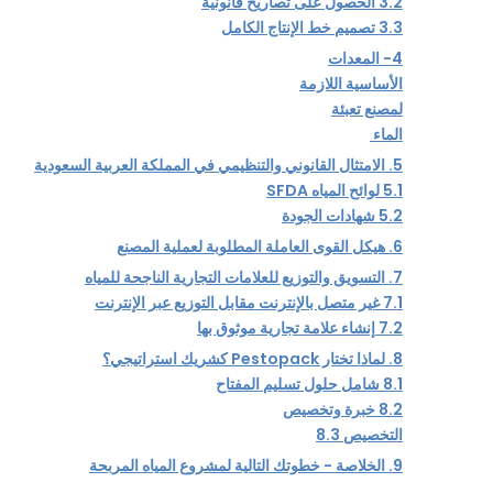
3.2
الحصول على تصاريح قانونية
3.3
تصميم خط الإنتاج الكامل
4-
المعدات
الأساسية
اللازمة
لمصنع
تعبئة
الماء
5.
الامتثال القانوني والتنظيمي في المملكة العربية السعودية
5.1
لوائح المياه SFDA
5.2
شهادات الجودة
6.
هيكل القوى العاملة المطلوبة لعملية المصنع
7.
التسويق والتوزيع للعلامات التجارية الناجحة للمياه
7.1
غير متصل بالإنترنت مقابل التوزيع عبر الإنترنت
7.2
إنشاء علامة تجارية موثوق بها
8.
لماذا تختار Pestopack كشريك استراتيجي؟
8.1
شامل حلول تسليم المفتاح
8.2
خبرة وتخصيص
التخصيص
8.3
9.
الخلاصة - خطوتك التالية لمشروع المياه المربحة