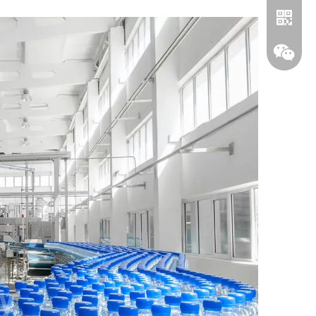
واتساب
ويشات