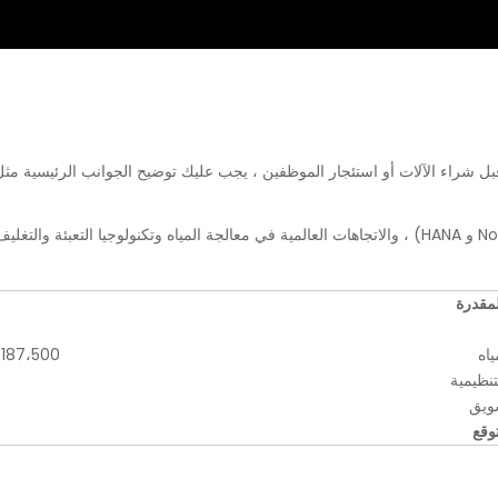
شراء الآلات أو استئجار الموظفين ، يجب عليك توضيح الجوانب الرئيسية مثل
لمقدرة
ياه
187،500 - 1،875،000 (وفقًا لمادة إنتاجية مختلفة)
تنظيمية
سويق
توقع