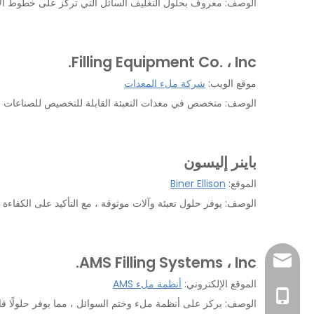
الوصف: معروف بحلول التغليف السائل التي تركز على خطوط الإن
Filling Equipment Co. ، Inc.
موقع الويب:
شركة ملء المعدات
الوصف: متخصص في معدات التعبئة القابلة للتخصيص للصناعات المت
باينر إليسون
الموقع:
Biner Ellison
الوصف: يوفر حلول تعبئة وآلات موثوقة ، مع التأكيد على الكفا
AMS Filling Systems ، Inc.
sales@pestopa
الموقع الإلكتروني:
أنظمة ملء AMS
0086-181519954
الوصف: يركز على أنظمة ملء وختم السوائل ، مما يوفر حلولًا قابل