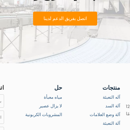
اتصل بفريق الدعم لدينا
منتجات
حل
ات
آله التعبئة
مياه معبأة
آلة السد
لا يزال عصير
الشركة المصنعة لآلات تعبئة السوائل المبتكرة لأكثر من 12
ًا
آلة وضع العلامات
المشروبات الكربونية
آلة التعبئة