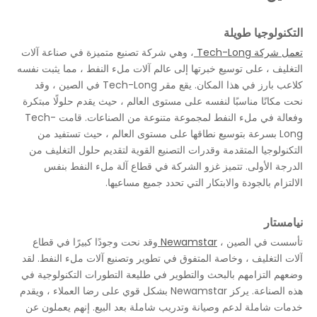
التكنولوجيا طويلة
تعمل شركة Tech-Long
، وهي شركة تصنيع متميزة في صناعة آلات
التغليف ، على توسيع خبرتها إلى عالم آلات ملء النفط ، مما يثبت نفسه
كلاعب بارز في هذا المكان. يقع مقر Tech-Long في الصين ، وقد
نحت مكانًا مناسبًا لنفسه على مستوى العالم ، حيث يقدم حلولًا مبتكرة
وفعالة في ملء النفط لمجموعة متنوعة من الصناعات. قامت Tech-
Long بسرعة بتوسيع نطاقها على مستوى العالم ، حيث تستفيد من
التكنولوجيا المتقدمة وقدرات التصنيع القوية لتقديم حلول التغليف من
الدرجة الأولى. تتميز غزو الشركة في قطاع آلة ملء النفط بنفس
الالتزام بالجودة والابتكار التي تحدد جميع مساعيها.
نيامستار
تأسست في الصين ،
Newamstar
وقد نحت وجودًا كبيرًا في قطاع
آلات التغليف ، وخاصة المتفوق في تطوير وتصنيع آلات ملء النفط. لقد
وضعهم التزامهم بالبحث والتطوير في طليعة التطورات التكنولوجية في
هذه الصناعة. يركز Newamstar بشكل قوي على رضا العملاء ، ويقدم
خدمات شاملة لدعم وصيانة وتدريب شاملة بعد البيع. إنهم يعملون عن