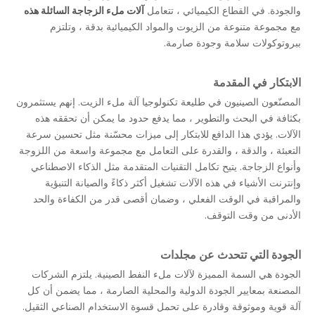
والجودة. في القطاع الكيميائي ، تتعامل
آلات ملء الزجاجة السائلة هذه
مع مجموعة متنوعة من الزيوت والمواد الكيميائية بدقة ، وتلتزم
ببروتوكولات سلامة وجودة صارمة.
الابتكار في المقدمة
المصنّعون الصينيون في طليعة تكنولوجيا آلة ملء الزيت. إنهم يستثمرون
بكثافة في البحث والتطوير ، مما يدفع حدود ما يمكن أن تحققه هذه
الآلات. يؤدي هذا الدافع للابتكار إلى ميزات محسّنة مثل تحسين سرعة
التعبئة ، والدقة ، والقدرة على التعامل مع مجموعة واسعة من اللزوجة
وأنواع الزجاجة. يتيح تكامل التقنيات المتقدمة مثل الذكاء الاصطناعي
وإنترنت الأشياء في هذه الآلات تشغيل أكثر ذكاءً والصيانة التنبؤية
والمراقبة في الوقت الفعلي ، وضمان أقصى قدر من الكفاءة والحد
الأدنى من وقت التوقف.
الجودة التي تتحدث عن مجلدات
الجودة هي السمة المميزة لآلات ملء النفط الصينية. يلتزم الشركات
المصنعة بمعايير الجودة الدولية والمحلية الصارمة ، مما يضمن أن كل
آلة قوية وموثوقة وقادرة على تحمل قسوة الاستخدام الصناعي الثقيل.