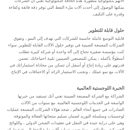
آلاتهم بتكنولوجيا متطورة. هذه الحافة التكنولوجية تعني أن الشركات
يمكنها الوصول إلى أحدث آلات ملء النفط التي توفر دقة فائقة وكفاءة
وقدرة على التكيف.
حلول قابلة للتطوير
قابلية التوسع عاملة حاسمة للشركات التي تهدف إلى النمو ، وتفوق
الشركات المصنعة الصينية في توفير حلول الآلات القابلة للتطوير. سواء
كنت مؤسسة صغيرة تحتاج إلى آلة واحدة أو شركة كبيرة تتطلب
أسطولًا بأكمله ، يمكن للمصنعين الصينيين تلبية احتياجاتك. تضمن
قدرتهم على زيادة إنتاج أو أسفل أن تتمكن من محاذاة استثماراتك في
الآلات مع نمو عملك ، وتجنب الاستثمار الزائد أو الاختناقات في الإنتاج.
الخبرة اللوجستية العالمية
الشراكة مع الشركة المصنعة الصينية تعني أنك تستفيد من خبرتها
الواسعة في الخدمات اللوجستية العالمية. مع سنوات من الآلات
الصادرات في جميع أنحاء العالم ، شحذ هؤلاء الشركات المصنعة عمليات
لوجستيات وسلسلة التوريد لضمان تسليم منتجاتها الفعالة والموثوقة.
وهي على دراية جيدة في التنقل في تعقيدات الشحن الدولي ، واللوائح
الجمركية ، والوثائق ، مما يضمن تسليم آلات ملء النفط إلى عتبة داركم