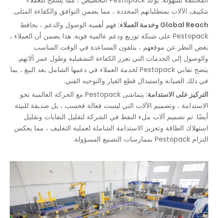
بتكييف الآلات بمتطلباتهم المحددة ، مما يضمن التوافق والكفاءة المثلى.
Global Reach وخدمة العملاء:
فهم أهمية الوصول والدعم ، يحافظ
Pestopack على شبكة توزيع ودعم عالمية قوية. هذا يضمن أن العملاء ،
بغض النظر عن موقعهم ، يتلقون المساعدة في الوقت المناسب
والوصول إلى الخدمات التي تعزز الكفاءة التشغيلية وطول عمر آلاتهم.
يتضح تفاني Pestopack لخدمة العملاء في دعمها الشامل بعد البيع ، بما
في ذلك الصيانة واستبدال قطع الغيار والتوجيه الفني.
التركيز على الاستدامة:
يتماشى Pestopack مع الحركة العالمية نحو
الاستدامة ، وتصميم الآلات التي ليست فعالة فحسب ، بل صديقة للبيئة
أيضًا. تم تصميم آلات ملء النفط في الشركة لتقليل النفايات وتقليل
استهلاك الطاقة وتعزيز الاستدامة الشاملة لعملية التغليف ، مما يعكس
التزام Pestopack بممارسات التصنيع المسؤولة.