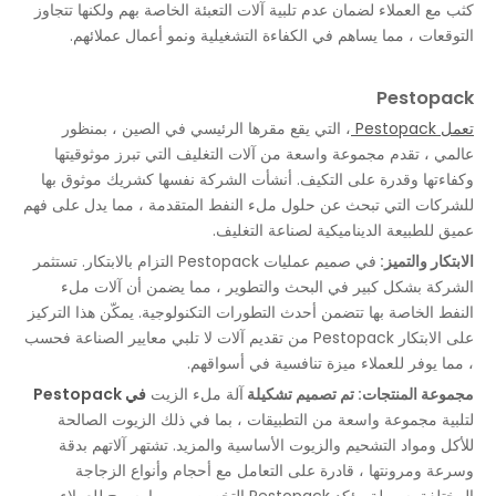
كثب مع العملاء لضمان عدم تلبية آلات التعبئة الخاصة بهم ولكنها تتجاوز
التوقعات ، مما يساهم في الكفاءة التشغيلية ونمو أعمال عملائهم.
Pestopack
تعمل Pestopack
، التي يقع مقرها الرئيسي في الصين ، بمنظور
عالمي ، تقدم مجموعة واسعة من آلات التغليف التي تبرز موثوقيتها
وكفاءتها وقدرة على التكيف. أنشأت الشركة نفسها كشريك موثوق بها
للشركات التي تبحث عن حلول ملء النفط المتقدمة ، مما يدل على فهم
عميق للطبيعة الديناميكية لصناعة التغليف.
الابتكار والتميز:
في صميم عمليات Pestopack التزام بالابتكار. تستثمر
الشركة بشكل كبير في البحث والتطوير ، مما يضمن أن آلات ملء
النفط الخاصة بها تتضمن أحدث التطورات التكنولوجية. يمكّن هذا التركيز
على الابتكار Pestopack من تقديم آلات لا تلبي معايير الصناعة فحسب
، مما يوفر للعملاء ميزة تنافسية في أسواقهم.
مجموعة المنتجات: تم تصميم تشكيلة
آلة ملء الزيت
في Pestopack
لتلبية مجموعة واسعة من التطبيقات ، بما في ذلك الزيوت الصالحة
للأكل ومواد التشحيم والزيوت الأساسية والمزيد. تشتهر آلاتهم بدقة
وسرعة ومرونتها ، قادرة على التعامل مع أحجام وأنواع الزجاجة
المختلفة بسهولة. يؤكد Pestopack التخصيص ، مما يسمح للعملاء