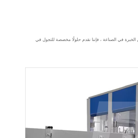
ر متأكد من أين تبدأ ، فإن Pestopack هو شريكك الموثوق في إنتاج المياه المعبأة في زجاجات. مع أكثر من 15 عامًا من الخبرة في الصناعة ، فإننا نقدم حلولًا مخصصة للتجول في