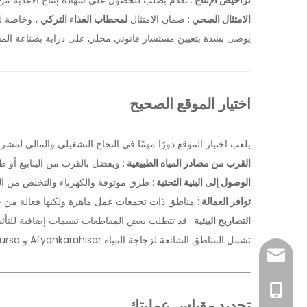
الامتثال الصحي
: ضمان الامتثال
لمحطاب الغذاء التركي
، وخاصة لم
يوصى بشدة بتعيين مستشار قانوني محلي على دراية بصناعة المشر
اختيار الموقع الصحيح
يلعب اختيار الموقع دورًا مهمًا في النجاح التشغيلي والمالي لمشرو
القرب من مصادر المياه الطبيعية
: ويفضل بالقرب من الينابيع أو طب
الوصول إلى البنية التحتية
: طرق موثوقة والكهرباء والتخلص من الن
توافر العمالة
: مناطق ذات تجمعات عمل ماهرة ولكنها فعالة من ح
التصاريح البيئية
: قد تتطلب بعض المقاطعات تقييمات إضافية للتأثير
تشمل المناطق الشائعة لزجاجة المياه Afyonkarahisar و Bursa و Erzincan بسبب موارد المياه النظيفة وسياساتها الصديقة للأعمال.
sales@pestopa
0086-181519954
تحديد مقياس عمليتك