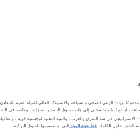
زجاجات ، مدعومًا بزيادة الوعي الصحي والسياحة والاستهلاك العالي للمياه الغنية بالمعادن.
رير الصناعة ، ارتفع الطلب المحلي إلى جانب سوق التصدير المتزايد ، وخاصة في الش
سيستفيد المستثمرون الذين يدخلون هذا السوق من موقع Türkiye الاستراتيجي في سد الشرق والغرب ، والبنية التحتية ل
. استكشف حلول الكاملة
خط تعبئة المياه
التي تم تصميمها للسوق التركية.