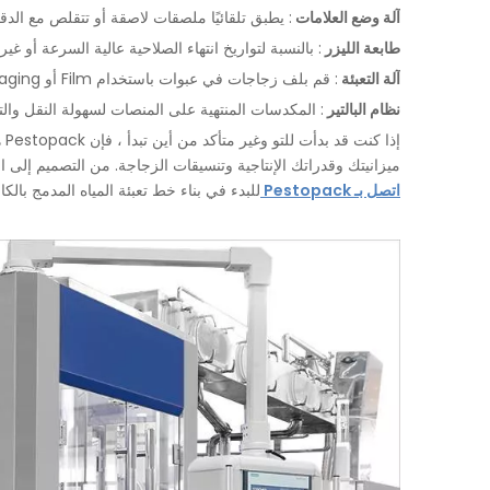
آلة وضع العلامات
: يطبق تلقائيًا ملصقات لاصقة أو تتقلص مع الدقة 
طابعة الليزر
: بالنسبة لتواريخ انتهاء الصلاحية عالية السرعة أو غير ا
آلة التعبئة
: قم بلف زجاجات في عبوات باستخدام Film أو Carton Packaging ، جاهزة للتوزيع.
نظام البالتير
: المكدسات المنتهية على المنصات لسهولة النقل والت
ميزانيتك وقدراتك الإنتاجية وتنسيقات الزجاجة. من التصميم إلى
اتصل بـ Pestopack
للبدء في بناء خط تعبئة المياه المدمج بالكا