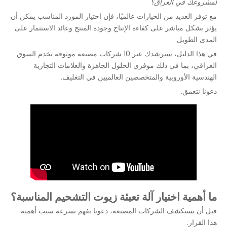
لمشروعك في العراق؟
مع توفر العديد من الخيارات عالميًا، فإن اختيار المورد المناسب يمكن أن
يؤثر بشكل مباشر على كفاءة الإنتاج وجودة المنتج وعائد الاستثمار على
المدى الطويل.
في هذا الدليل، سنرشدك عبر 10 شركات مصنعة موثوقة تخدم السوق
العراقي، بما في ذلك موفري الحلول الجاهزة والعلامات التجارية
الهندسية الأوروبية والمتخصصين العالميين في التغليف.
دعونا نتعمق.
ما أهمية اختيار آلة تعبئة زيوت التشحيم المناسبة؟
قبل أن نستكشف الشركات المصنعة، دعونا نفهم بسرعة سبب أهمية
هذا القرار.