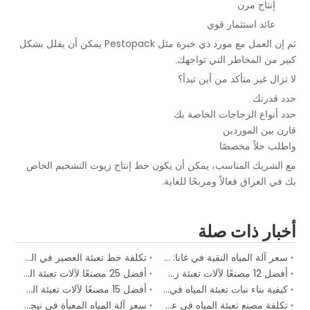
إنتاج مرن
عائد استثمار قوي
ثم إن العمل مع مورد ذي خبرة مثل Pestopack يمكن أن يقلل بشكل
كبير من المخاطر التي تواجهك.
لا تزال غير متأكد من أين تبدأ؟
حدد قدرتك
حدد أنواع الزجاجات الخاصة بك
قارن بين الموردين
واطلب حلاً مخصصًا
مع الشريك المناسب، يمكن أن يكون خط إنتاج زيوت التشحيم الخاص
بك في العراق فعالاً ومربحًا للغاية.
أخبار ذات صلة
سعر آلة المياه النقية في غانا: دليل الاستثمار الكامل لعام 2026
تكلفة خط تعبئة العصير في المملكة العربية السعودية: دليل الاستثمار الكامل لمصانع المشروبات لعام 2026
أفضل 12 مصنعًا لآلات تعبئة زجاجات المياه في جنوب إفريقيا لعام 2026
أفضل 25 مصنعًا لآلات تعبئة المياه في جميع أنحاء العالم في عام 2026
كيفية بناء نبات تعبئة المياه في نيجيريا
أفضل 15 مصنعًا لآلات تعبئة السوائل في روسيا 2025
تكلفة مصنع تعبئة المياه في عام 2026: دليل الأسعار الكامل لكل سعة إنتاجية
سعر آلة المياه المعبأة في نيجيريا 2026