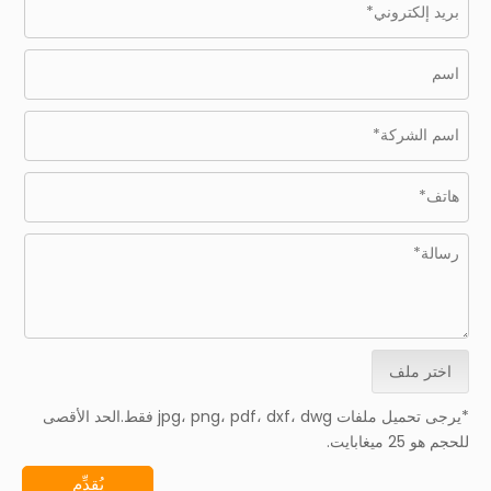
اختر ملف
*يرجى تحميل ملفات jpg، png، pdf، dxf، dwg فقط.الحد الأقصى
للحجم هو 25 ميغابايت.
يُقدِّم