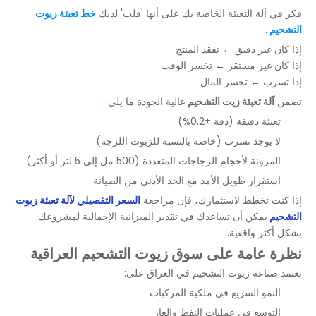
فكر في آلة التعبئة الخاصة بك على أنها 'قلب' لديك
خط تعبئة زيوت
التشحيم
.
إذا كان غير دقيق ← تفقد المنتج
إذا كان غير مستقر ← تخسر الوقت
إذا تسرب ← تخسر المال
تضمن
آلة تعبئة زيت التشحيم
عالية الجودة ما يلي :
تعبئة دقيقة (دقة ±0.2%)
لا يوجد تسرب (خاصة بالنسبة للزيوت اللزجة)
المرونة لأحجام الزجاجات المتعددة (500 مل إلى 5 لتر أو أكثر)
استقرار طويل الأمد مع الحد الأدنى من الصيانة
إذا كنت تخطط لاستثمارك، فإن مراجعة
السعر التفصيلي لآلة تعبئة زيوت
التشحيم
يمكن أن تساعدك في تقدير الميزانية الإجمالية لمشروعك
بشكل أكثر واقعية.
نظرة عامة على سوق زيوت التشحيم العراقية
تعتمد صناعة زيوت التشحيم في العراق على:
النمو السريع في ملكية المركبات
التوسع في عمليات النفط والغاز