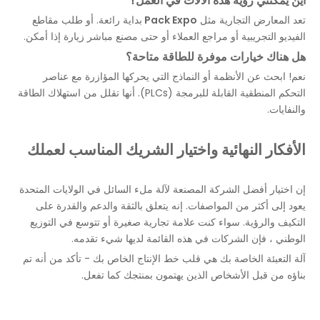
أين يمكنني رؤية هذه الآلات في العمل؟
تعد المعارض التجارية مثل
Pack Expo
بداية رائعة. أو طلب مقاطع
الفيديو التجريبية أو مراجع العملاء أو حتى مصنع مباشر زيارة إذا أمكن.
هل هناك خيارات موفرة للطاقة متاحة؟
نعم! ابحث عن الأنظمة أو النماذج التي يحركها المؤازرة مع عناصر
التحكم المنطقية القابلة للبرمجة (PLCs). أنها تقلل من استهلاك الطاقة
والنفايات.
الأفكار النهائية واختيار الشريك المناسب لعملك
إن اختيار أفضل الشركة المصنعة لآلة ملء السائل في الولايات المتحدة
يعود إلى أكثر من المواصفات. إنه يتعلق بالثقة والدعم والقدرة على
التكيف والرؤية. سواء كنت علامة تجارية صغيرة أو تتوسع في التوزيع
الوطني ، فإن الشركات في هذه القائمة لديها شيء تقدمه.
آلة التعبئة الخاصة بك هي قلب خط الإنتاج الخاص بك - تأكد من أنه تم
بناؤه من قبل الأشخاص الذين يهتمون بمنتجك كما تفعل.