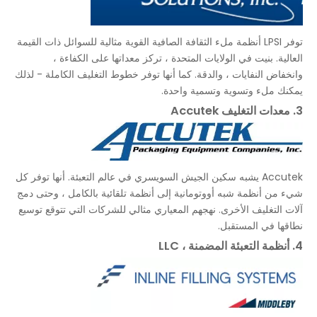
توفر LPSI أنظمة ملء الثقافة الصافية القوية مثالية للسوائل ذات القيمة
العالية. بنيت في الولايات المتحدة ، تركز معداتها على الكفاءة ،
وانخفاض النفايات ، والدقة. كما أنها توفر خطوط التغليف الكاملة - لذلك
يمكنك ملء وتسوية وتسمية واحدة.
3. معدات التغليف Accutek
Accutek يشبه سكين الجيش السويسري في عالم التعبئة. أنها توفر كل
شيء من أنظمة شبه أووتومانية إلى أنظمة تلقائية بالكامل ، وحتى دمج
آلات التغليف الأخرى. نهجهم المعياري مثالي للشركات التي تتوقع توسيع
نطاقها في المستقبل.
4. أنظمة التعبئة المضمنة ، LLC