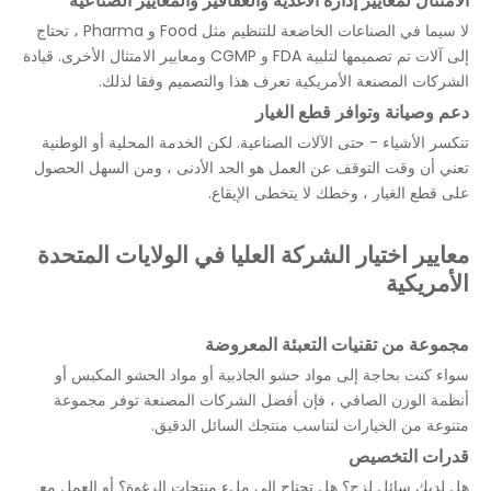
الامتثال لمعايير إدارة الأغذية والعقاقير والمعايير الصناعية
لا سيما في الصناعات الخاضعة للتنظيم مثل Food و Pharma ، تحتاج
إلى آلات تم تصميمها لتلبية FDA و CGMP ومعايير الامتثال الأخرى. قيادة
الشركات المصنعة الأمريكية تعرف هذا والتصميم وفقا لذلك.
دعم وصيانة وتوافر قطع الغيار
تنكسر الأشياء - حتى الآلات الصناعية. لكن الخدمة المحلية أو الوطنية
تعني أن وقت التوقف عن العمل هو الحد الأدنى ، ومن السهل الحصول
على قطع الغيار ، وخطك لا يتخطى الإيقاع.
معايير اختيار الشركة العليا في الولايات المتحدة
الأمريكية
مجموعة من تقنيات التعبئة المعروضة
سواء كنت بحاجة إلى مواد حشو الجاذبية أو مواد الحشو المكبس أو
أنظمة الوزن الصافي ، فإن أفضل الشركات المصنعة توفر مجموعة
متنوعة من الخيارات لتناسب منتجك السائل الدقيق.
قدرات التخصيص
هل لديك سائل لزج؟ هل تحتاج إلى ملء منتجات الرغوة؟ أو العمل مع