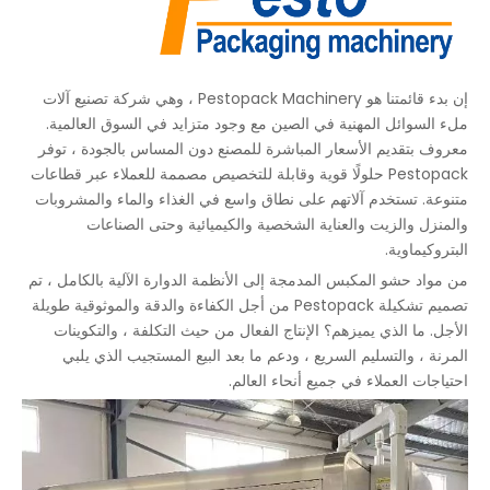
إن بدء قائمتنا هو Pestopack Machinery ، وهي شركة تصنيع آلات
ملء السوائل المهنية في الصين مع وجود متزايد في السوق العالمية.
معروف بتقديم الأسعار المباشرة للمصنع دون المساس بالجودة ، توفر
Pestopack حلولًا قوية وقابلة للتخصيص مصممة للعملاء عبر قطاعات
متنوعة. تستخدم آلاتهم على نطاق واسع في الغذاء والماء والمشروبات
والمنزل والزيت والعناية الشخصية والكيميائية وحتى الصناعات
البتروكيماوية.
من مواد حشو المكبس المدمجة إلى الأنظمة الدوارة الآلية بالكامل ، تم
تصميم تشكيلة Pestopack من أجل الكفاءة والدقة والموثوقية طويلة
الأجل. ما الذي يميزهم؟ الإنتاج الفعال من حيث التكلفة ، والتكوينات
المرنة ، والتسليم السريع ، ودعم ما بعد البيع المستجيب الذي يلبي
احتياجات العملاء في جميع أنحاء العالم.