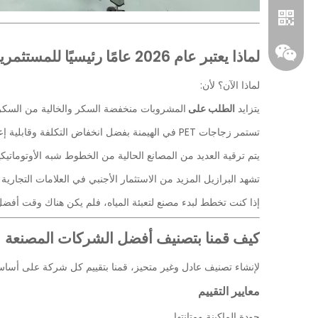
لماذا يعتبر عام 2026 عامًا رئيسيًا للمستثمرين الجدد؟
لماذا الآن؟ لأن:
يتزايد
الطلب على
المشروبات منخفضة السكر والخالية من السكر 
تستمر زجاجات PET في الهيمنة بفضل انخفاض التكلفة وقابلية إعادة التدوير.
يتم ترقية العديد من المصانع الحالية من الخطوط شبه الأوتوماتيكي
تشهد البرازيل المزيد من الاستثمار الأجنبي في العلامات التجارية ل
واتساب
إذا كنت تخطط لبدء مصنع لتعبئة المياه، فلم يكن هناك وقت أفضل
ويشات
كيف قمنا بتصنيف أفضل الشركات المصنعة
لإنشاء تصنيف عادل وغير متحيز، قمنا بتقييم كل شركة على أسا
معايير التقييم
جودة الماكينة ومتانتها