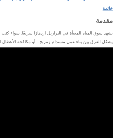
خاتمة
مقدمة
يشهد سوق المياه المعبأة في البرازيل ازدهارًا سريعًا. سواء كنت
يشكل الفرق بين بناء عمل مستدام ومربح... أو مكافحة الأعطال الم