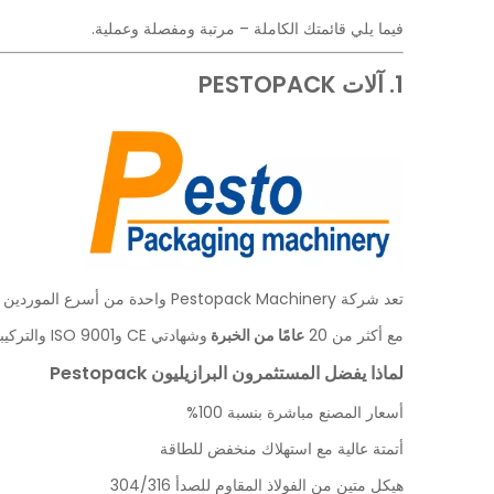
فيما يلي قائمتك الكاملة – مرتبة ومفصلة وعملية.
1. آلات PESTOPACK
تعد شركة Pestopack Machinery واحدة من أسرع الموردين نموًا في السوق البرازيلية، وهي معروفة بتقديم
مع أكثر من 20
عامًا من الخبرة
وشهادتي CE وISO 9001 والتركيبات في أكثر من 30 دولة، أصبحت Pestopack الشريك المفضل للعديد من شركات المشروبات البرازيلية وأمريكا اللاتينية.
لماذا يفضل المستثمرون البرازيليون Pestopack
أسعار المصنع مباشرة بنسبة 100%
أتمتة عالية مع استهلاك منخفض للطاقة
هيكل متين من الفولاذ المقاوم للصدأ 304/316