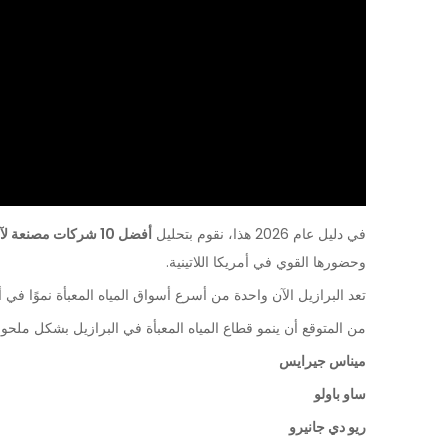
في دليل عام 2026 هذا، نقوم بتحليل
أفضل 10 شركات مصنعة لآلات تعبئة المياه في البرازيل
وحضورها القوي في أمريكا اللاتينية.
تعد البرازيل الآن واحدة من أسرع أسواق المياه المعبأة نموًا في أ
من المتوقع أن ينمو قطاع المياه المعبأة في البرازيل بشكل ملحوظ في عام 26
ميناس جيرايس
ساو باولو
ريو دي جانيرو