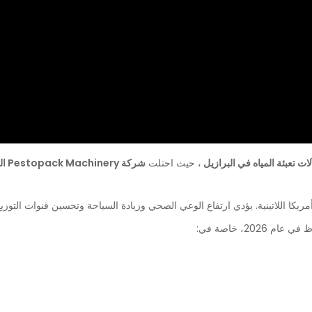
، حيث احتلت
شركة Pestopack Machinery المرتبة الأولى
مريكا اللاتينية. يؤدي ارتفاع الوعي الصحي وزيادة السياحة وتحسين قنوات التوزيع
20، خاصة في: