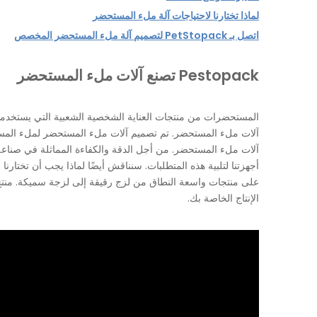
لماذا تختارنا لاحتياجات آلة ملء المستحضر
اتصل بـ PetStopack لتصميم آلة ملء المستحضر المخصص
Pestopack تصنع آلات ملء المستحضر
المستحضرات من منتجات العناية الشخصية الشعبية التي يستخدمه
آلات ملء المستحضر. تم تصميم آلات ملء المستحضر لملء المستح
آلات ملء المستحضر. من أجل الدقة والكفاءة المماثلة في صناعة الس
أجهزتنا لتلبية هذه المتطلبات. سنناقش أيضًا لماذا يجب أن تختارن
الإنتاج الخاصة بك.