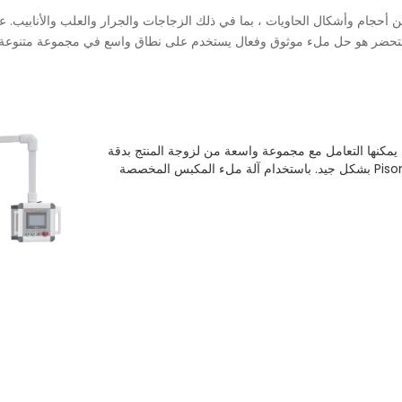
حجام وأشكال الحاويات ، بما في ذلك الزجاجات والجرار والعلب والأنابيب. عادة
حضر هو حل ملء موثوق وفعال يستخدم على نطاق واسع في مجموعة متنوعة من ال
يمكنها التعامل مع مجموعة واسعة من لزوجة المنتج بدقة
عالية. بغض النظر عن غسول لزج أو سميك رفيع ، يعمل Pison Filler بشكل جيد. باستخدام آلة ملء المكبس المخصصة