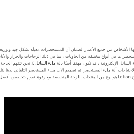
ا الأشخاص من جميع الأعمار. لضمان أن المستحضرات معبأة بشكل جيد وتوزيعها
ضرات في أنواع مختلفة من الحاويات ، بما في ذلك الزجاجات والجرار والأن
ائل الإلكترونية ، قد تكون مهتمًا أيضًا بآلة
ملء السائل
E. نحن نتفهم الحاج
ا لاحتياجات آلة ملء المستحضر. تم تصميم آلات ملء المستحضر التلقائي لدينا لتلب
على منتجات واسعة النطاق من لزج رقيقة إلى لزجة سميكة. منتج Lotion هو نوع من المنتجات اللزجة المن